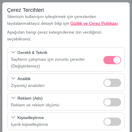
Çerez Tercihleri
Sitemizin kullanışını iyileştirmek için çerezlerden
faydalanmaktayız detaylı bilgi için
Gizlilik ve Çerez Politikası
Aşağıdan hangi çerez kategorilerine izin verdiğinizi
seçebilirsiniz.
Anasayfa
Teklif Al
Teklif Al
Gerekli & Teknik
Sayfanın çalışması için zorunlu çerezler.
(Değiştirilemez)
Kurumsal Kiralama çözümleri ile Araba Kirala Filo
yanınızda! Hemen formu doldurun teklifiniz size gelsin.
Bu çerezler sitenin doğru şekilde çalışması, güvenlik,
Analitik
oturum yönetimi ve temel işlevler için gereklidir. Devre
Ziyaretçi analizleri
dışı bırakılamaz.
Bu çerezler, sitemizin nasıl kullanıldığını (ziyaretçi sayısı,
Reklam (Ads)
Uzun Dönem Kiralama Talep Formu
en çok ziyaret edilen sayfalar, kullanıcı davranışları)
Reklam ve reklam ölçümü
analiz etmemizi sağlar. Bu veriler, web sitesi
Bu çerezler, size ilgi alanlarınıza uygun kişiselleştirilmiş
performansını ölçmek ve kullanıcı deneyimini sürekli
Kişiselleştirme
Şirket Unvanı
Ad, Soyad
reklamlar göstermemize ve reklam kampanyalarımızın
iyileştirmek için kullanılır.
İçerik kişiselleştirme
etkinliğini (gösterim sayısı, tıklama oranı) ölçmemize