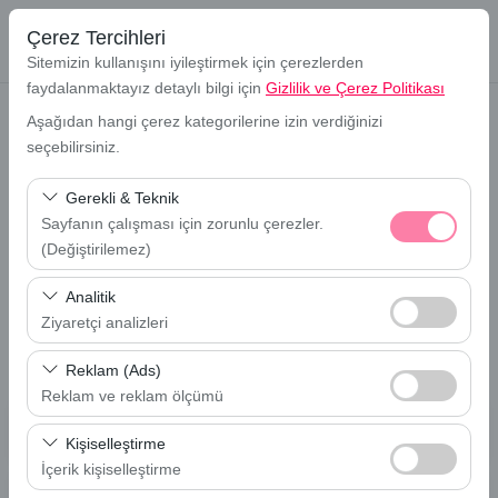
Çerez Tercihleri
Sitemizin kullanışını iyileştirmek için çerezlerden
faydalanmaktayız detaylı bilgi için
Gizlilik ve Çerez Politikası
Aşağıdan hangi çerez kategorilerine izin verdiğinizi
seçebilirsiniz.
Anasayfa
Araç Filomuz
RENAULT Megane 1.3 Tce Joy
Gerekli & Teknik
RENAULT Megane 1.3 Tce Joy
Sayfanın çalışması için zorunlu çerezler.
(Değiştirilemez)
Bu çerezler sitenin doğru şekilde çalışması, güvenlik,
Analitik
oturum yönetimi ve temel işlevler için gereklidir. Devre
Ziyaretçi analizleri
dışı bırakılamaz.
Bu çerezler, sitemizin nasıl kullanıldığını (ziyaretçi sayısı,
Reklam (Ads)
en çok ziyaret edilen sayfalar, kullanıcı davranışları)
Reklam ve reklam ölçümü
analiz etmemizi sağlar. Bu veriler, web sitesi
RENAULT Megane 1.3 Tce Joy
Bu çerezler, size ilgi alanlarınıza uygun kişiselleştirilmiş
performansını ölçmek ve kullanıcı deneyimini sürekli
Kişiselleştirme
reklamlar göstermemize ve reklam kampanyalarımızın
iyileştirmek için kullanılır.
İçerik kişiselleştirme
etkinliğini (gösterim sayısı, tıklama oranı) ölçmemize