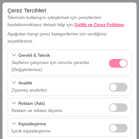
Çerez Tercihleri
Sitemizin kullanışını iyileştirmek için çerezlerden
faydalanmaktayız detaylı bilgi için
Gizlilik ve Çerez Politikası
Aşağıdan hangi çerez kategorilerine izin verdiğinizi
seçebilirsiniz.
Anasayfa
Blog
Kurumsal Araç Kiralama: Neden Avantajlıdır?
Gerekli & Teknik
Kurumsal Araç Kiralama: Neden
Sayfanın çalışması için zorunlu çerezler.
Avantajlıdır?
(Değiştirilemez)
Bu çerezler sitenin doğru şekilde çalışması, güvenlik,
Analitik
oturum yönetimi ve temel işlevler için gereklidir. Devre
Ziyaretçi analizleri
dışı bırakılamaz.
Bu çerezler, sitemizin nasıl kullanıldığını (ziyaretçi sayısı,
Reklam (Ads)
en çok ziyaret edilen sayfalar, kullanıcı davranışları)
Reklam ve reklam ölçümü
analiz etmemizi sağlar. Bu veriler, web sitesi
Bu çerezler, size ilgi alanlarınıza uygun kişiselleştirilmiş
performansını ölçmek ve kullanıcı deneyimini sürekli
Kişiselleştirme
reklamlar göstermemize ve reklam kampanyalarımızın
iyileştirmek için kullanılır.
İçerik kişiselleştirme
etkinliğini (gösterim sayısı, tıklama oranı) ölçmemize